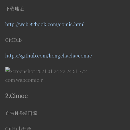
下载地址
http://web.82book.com/comic.html
GitHub
https://github.com/hongchacha/comic
2.Cimoc
自带N多漫画源
GitHub开源