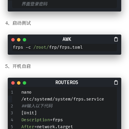
界面登录密码
4、启动测试
frps -c 
/root/
frp/frps.toml
5、开机自启
nano 
/etc/systemd/system/frps.service
##输入以下代码
[Unit]
Description
=frps
After
=network.target