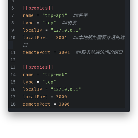
[[proxies]]
name
 = 
"tmp-api"
##名字
type
 = 
"tcp"
##协议
localIP
 = 
"127.0.0.1"
localPort
 = 
3001
##本地服务需要穿透的端
口
remotePort
 = 
3001
##服务器端访问的端口
[[proxies]]
name
 = 
"tmp-web"
type
 = 
"tcp"
localIP
 = 
"127.0.0.1"
localPort
 = 
3000
remotePort
 = 
3000