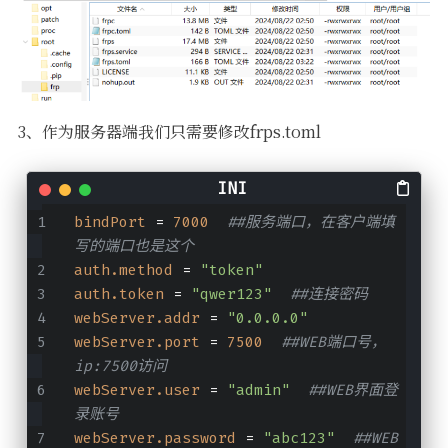
3、作为服务器端我们只需要修改frps.toml
bindPort
 = 
7000
##服务端口，在客户端填
写的端口也是这个
auth.method
 = 
"token"
auth.token
 = 
"qwer123"
##连接密码
webServer.addr
 = 
"0.0.0.0"
webServer.port
 = 
7500
##WEB端口号，
ip:7500访问
webServer.user
 = 
"admin"
##WEB界面登
录账号
webServer.password
 = 
"abc123"
##WEB