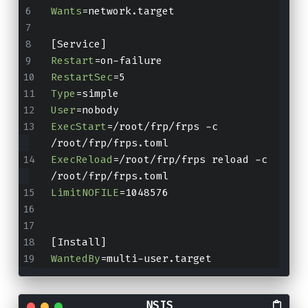
Wants
=network.target
[Service]
Restart
=on-failure
RestartSec
=5
Type
=simple
User
=nobody
ExecStart
=/root/frp/frps -c 
/root/frp/frps.toml
ExecReload
=/root/frp/frps reload -c 
/root/frp/frps.toml
LimitNOFILE
=1048576
[Install]
WantedBy
=multi-user.target