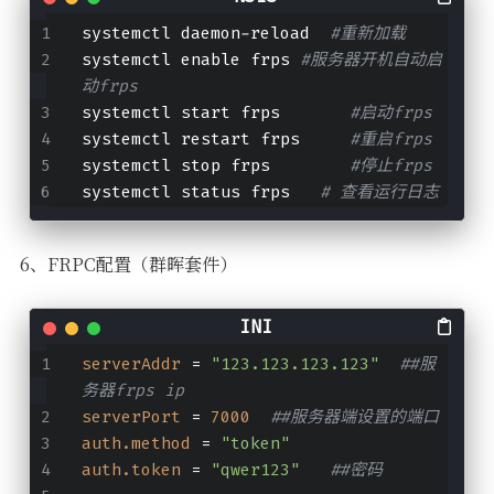
system
ctl daemon-reload  
#重新加载 
system
ctl enable frps 
#服务器开机自动启
动frps
system
ctl start frps       
#启动frps
system
ctl restart frps     
#重启frps
system
ctl stop frps        
#停止frps
system
ctl status frps   
# 查看运行日志
6、FRPC配置（群晖套件）
serverAddr
 = 
"123.123.123.123"
##服
务器frps ip
serverPort
 = 
7000
##服务器端设置的端口
auth.method
 = 
"token"
auth.token
 = 
"qwer123"
##密码