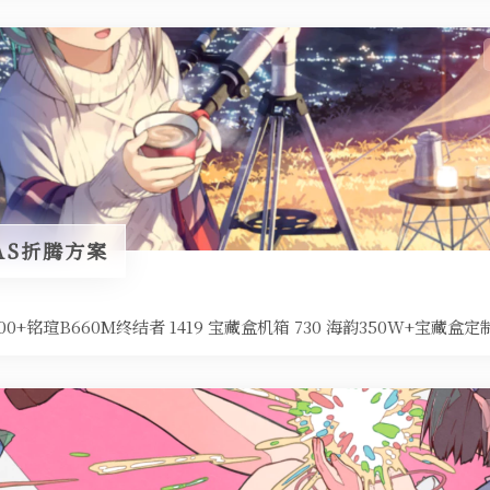
AS折腾方案
2100+铭瑄B660M终结者 1419 宝藏盒机箱 730 海韵350W+宝藏盒定制线