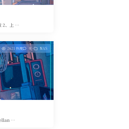
下载 2、上 …
2621 热度
无~
NAS
llan …